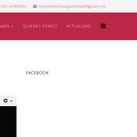
502+42493494
misswheelchairguatemala@gmail.com
AMEN
QUIENES SOMOS
ACTUALIDAD
FACEBOOK