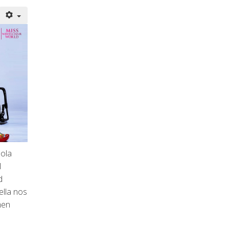
hola
l
d
ella nos
men