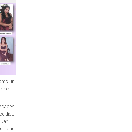
como un
como
vidades
ecidido
nuar
acidad,