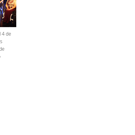
l 4 de
ss
 de
o