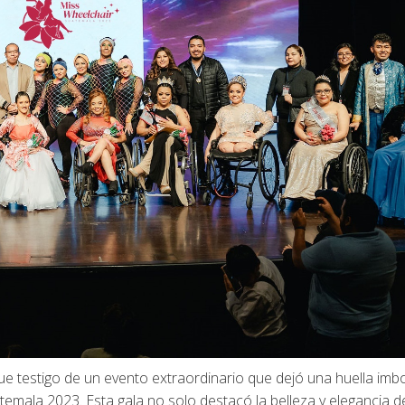
e testigo de un evento extraordinario que dejó una huella imb
temala 2023. Esta gala no solo destacó la belleza y elegancia d