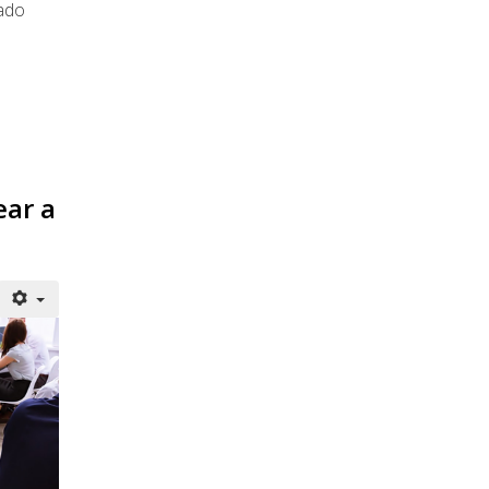
dado
ear a