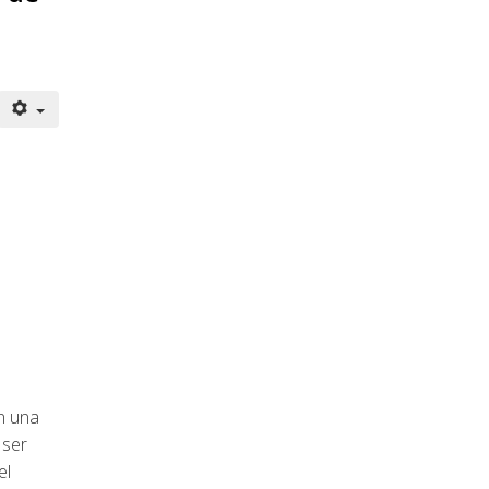
n una
 ser
el