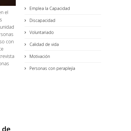
Emplea la Capacidad
n el
s
Discapacidad
tunidad
Voluntariado
rsonas
eso con
Calidad de vida
te
revista
Motivación
sonas
Personas con peraplejía
s de