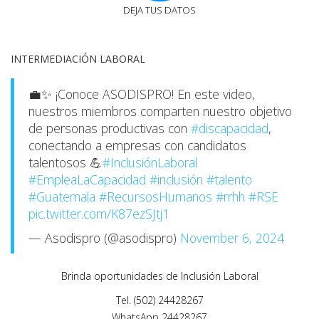
DEJA TUS DATOS
INTERMEDIACIÓN LABORAL
💼✨ ¡Conoce ASODISPRO! En este video,
nuestros miembros comparten nuestro objetivo
de personas productivas con
#discapacidad
,
conectando a empresas con candidatos
talentosos 💪
#InclusiónLaboral
#EmpleaLaCapacidad
#inclusión
#talento
#Guatemala
#RecursosHumanos
#rrhh
#RSE
pic.twitter.com/K87ezSJtj1
— Asodispro (@asodispro)
November 6, 2024
Brinda oportunidades de Inclusión Laboral
Tel. (502) 24428267
WhatsApp 24428267