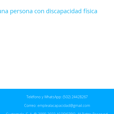
na persona con discapacidad física
Teléfono y WhatsApp: (502) 24428267
Correo:
emplealacapacidad@gmail.com