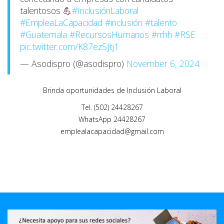
talentosos 💪
#InclusiónLaboral
#EmpleaLaCapacidad
#inclusión
#talento
#Guatemala
#RecursosHumanos
#rrhh
#RSE
pic.twitter.com/K87ezSJtj1
— Asodispro (@asodispro)
November 6, 2024
Brinda oportunidades de Inclusión Laboral
Tel. (502) 24428267
WhatsApp 24428267
emplealacapacidad@gmail.com