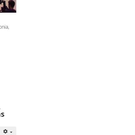
onia,
,
as