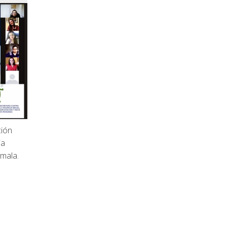
ción
ia
mala.